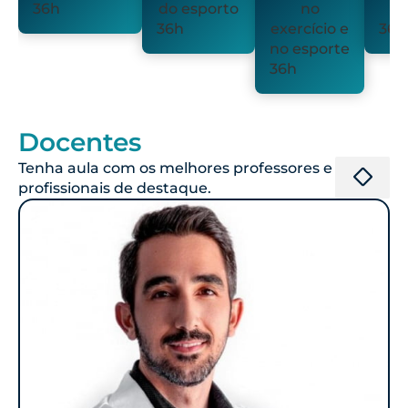
36h
do esporto
no
36h
exercício e
36h
no esporte
36h
Docentes
Tenha aula com os melhores professores e
profissionais de destaque.