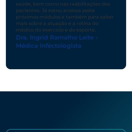
a Medicina Esportiva.
Dr. Leonardo Hirão: Médico do
Exercício e do Esporte
HELP
: o melhor