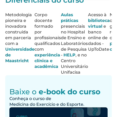
Diferenciais do curso
Conheça a
Conheça o
Metodologia
Corpo
Aulas
Acesso à
Ne
metodologia
curso de Pós-
pioneira e
docente
práticas
biblioteca
qua
graduação
da Pós
inovadora
formado
presenciais
virtual
e
ger
em Medicina
Médica na
construída
por
no Hospital
banco
rel
do Exercício
UNIFACISA
em parceria
profissionais
de Ensino e
online de
qu
e do Esporte
com o
com a
qualificados
Laboratórios
dados -
pot
Diretor da
com seu
Universidade
com
de Pesquisa
UpToDate
co
coordenador,
Faculdade
de
experiência
-
HELP
, e no
de Medicina
Dr. Diogo
Maastricht
clínica e
Centro
Vilar.
da
acadêmica
Universitário
UNIFACISA,
Unifacisa
Dr. Diego
Gadelha.
Baixe o
e-book do curso
Conheça o curso de
Medicina do Exercício e do Esporte
.