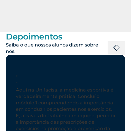
Depoimentos
Saiba o que nossos alunos dizem sobre
nós.
"
"
A pós-graduação da UNIFACISA tem um
projeto audacioso trazendo nomes já
conhecidos da medicina do esporte com
uma metodologia inovadora. Para mim é
uma grande honra fazer parte desse time
e ajudar na expansão de conhecimento
dentro desse área tão apaixonante que é