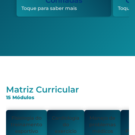
Confiadas
Ce
Toque para saber mais
Toque 
Matriz Curricular
15 Módulos
Fisiologia do
Cardiologia
Manejo de
Av
treinamento
do
problemas
esportivo
exercício
médicos
Par