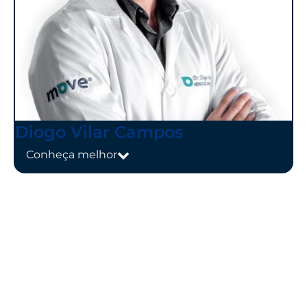
Diogo Vilar Campos
Conheça melhor
Médico do basquete Unifacisa/PB.
Coordenador do programa de Reabilitação
Cardiopulmonar Fundação Pedro Américo.
Coordenador da Pós-Graduação em Medicina
do Exercício e do Esporte na Unifacisa-PB.
Residência médica em Medicina esportiva-
UCS/HMD Rio Grande do Sul. (2013). Médico
do Grêmio Foot-ball Porto Alegrense. (2012-
2014)