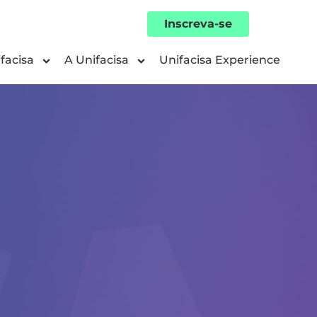
Inscreva-se
facisa
A Unifacisa
Unifacisa Experience