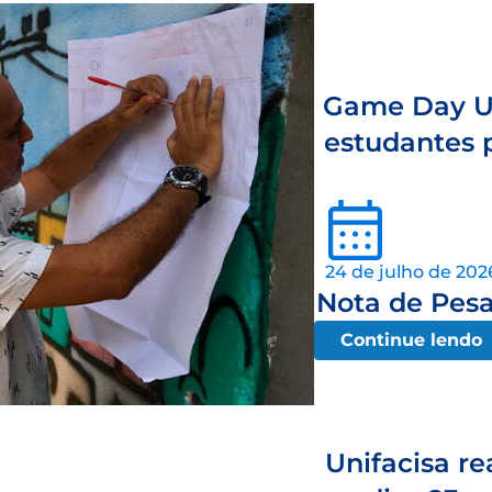
Game Day Un
estudantes p
24 de julho de 202
Nota de Pesa
Continue lendo
Unifacisa re