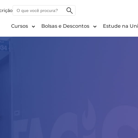
O
crição
que
você
Cursos
Bolsas e Descontos
Estude na Uni
procura?