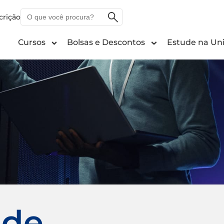
O
crição
que
você
Cursos
Bolsas e Descontos
Estude na Uni
procura?
 de