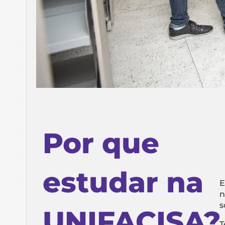
Por que
estudar na
E
n
s
UNIFACISA?
T