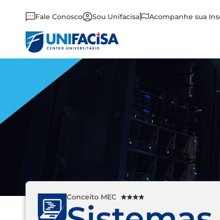
Fale Conosco
Sou Unifacisa
Acompanhe sua Ins
Conceito MEC
Sistemas