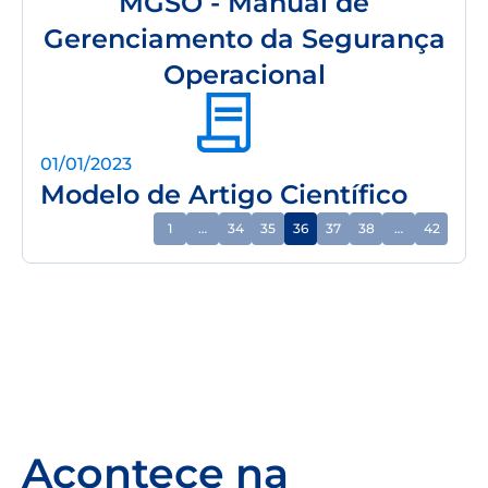
MGSO - Manual de
Gerenciamento da Segurança
Operacional
01/01/2023
Modelo de Artigo Científico
1
…
34
35
36
37
38
…
42
Acontece na