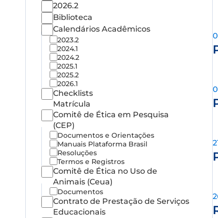
2026.2
Biblioteca
Calendários Acadêmicos
0
2023.2
2024.1
2024.2
2025.1
2025.2
2026.1
0
Checklists
Matrícula
Comitê de Ética em Pesquisa
(CEP)
Documentos e Orientações
2
Manuais Plataforma Brasil
Resoluções
Termos e Registros
Comitê de Ética no Uso de
Animais (Ceua)
Documentos
2
Contrato de Prestação de Serviços
Educacionais