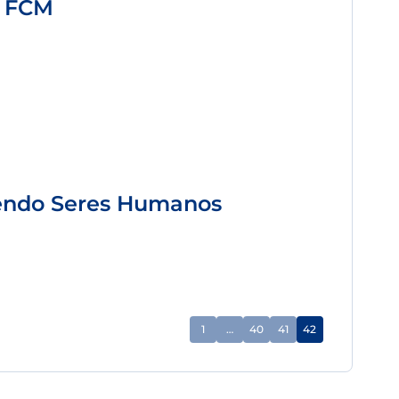
– FCM
vendo Seres Humanos
1
…
40
41
42