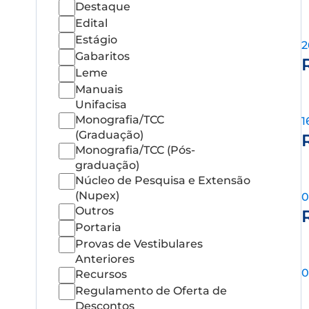
Destaque
Edital
Estágio
2
Gabaritos
Leme
Manuais
Unifacisa
Monografia/TCC
1
(Graduação)
Monografia/TCC (Pós-
graduação)
Núcleo de Pesquisa e Extensão
(Nupex)
0
Outros
Portaria
Provas de Vestibulares
Anteriores
0
Recursos
Regulamento de Oferta de
Descontos