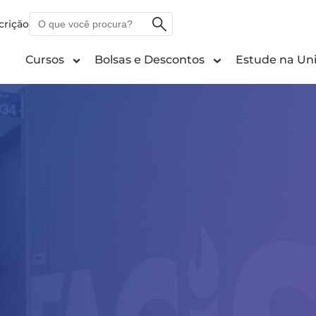
O
crição
que
você
Cursos
Bolsas e Descontos
Estude na Uni
procura?