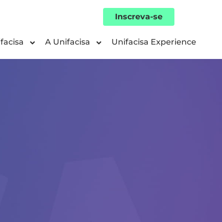
Inscreva-se
facisa
A Unifacisa
Unifacisa Experience