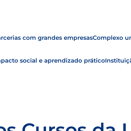
rcerias com grandes empresas
Complexo un
pacto social e aprendizado prático
Institui
os Cursos da 