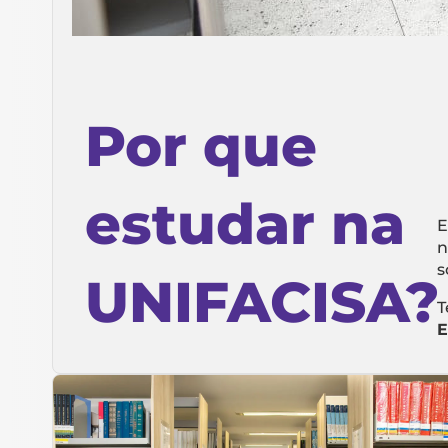
Por que
estudar na
E
n
s
UNIFACISA?
T
E