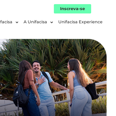
Inscreva-se
facisa
A Unifacisa
Unifacisa Experience