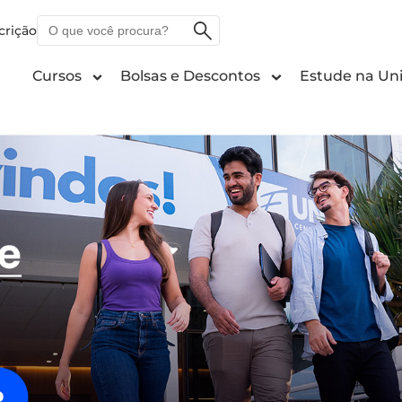
O
crição
que
você
Cursos
Bolsas e Descontos
Estude na Uni
procura?