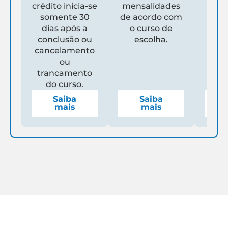
crédito inicia-se
mensalidades
es
somente 30
de acordo com
Un
dias após a
o curso de
ga
conclusão ou
escolha.
de
cancelamento
espe
ou
mens
trancamento
do curso.
Saiba
Saiba
mais
mais