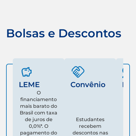
Bolsas e Descontos
LEME
Convênio
Fam
O
financiamento
mais barato do
Es
Brasil com taxa
de juros de
Estudantes
pare
0,0%*. O
recebem
prim
pagamento do
descontos nas
que